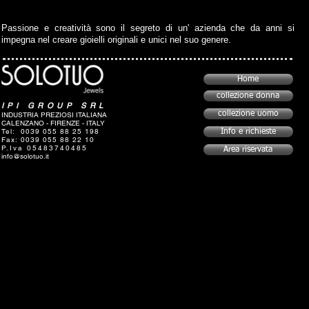
Passione e creatività sono il segreto di un' azienda che da anni si
impegna nel creare gioielli originali e unici nel suo genere.
Home
collezione donna
IPI GROUP SRL
collezione uomo
INDUSTRIA PREZIOSI ITALIANA
CALENZANO - FIRENZE - ITALY
Tel: 0039 055 88 25 198
Info e richieste
Fax: 0039 055 88 22 10
P.Iva 05483740485
Area riservata
info@solotuo.it