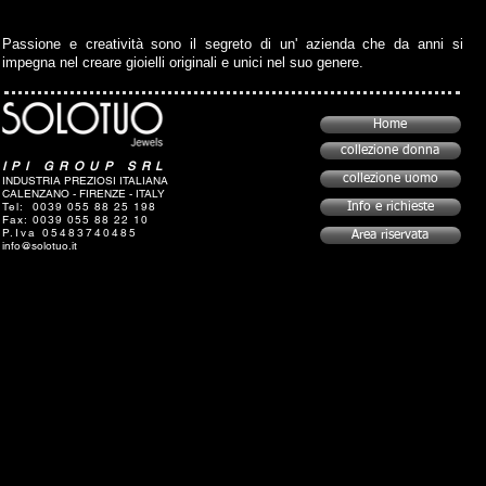
Passione e creatività sono il segreto di un' azienda che da anni si
impegna nel creare gioielli originali e unici nel suo genere.
Home
collezione donna
IPI GROUP SRL
collezione uomo
INDUSTRIA PREZIOSI ITALIANA
CALENZANO - FIRENZE - ITALY
Tel: 0039 055 88 25 198
Info e richieste
Fax: 0039 055 88 22 10
P.Iva 05483740485
Area riservata
info@solotuo.it