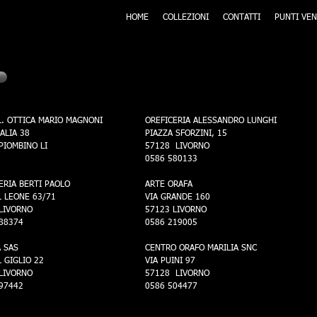
HOME
COLLEZIONI
CONTATTI
PUNTI VEN
Livorno
L. OTTICA MARIO MAGNONI
OREFICERIA ALESSANDRO LUNGHI
TALIA 38
PIAZZA SFORZINI, 15
PIOMBINO LI
57128 LIVORNO
0586 580133
ERIA BERTI PAOLO
ARTE ORAFA
L LEONE 63/71
VIA GRANDE 160
LIVORNO
57123 LIVORNO
88374
0586 219005
 SAS
CENTRO ORAFO MARILIA SNC
L GIGLIO 22
VIA PUINI 97
LIVORNO
57128 LIVORNO
97442
0586 504477