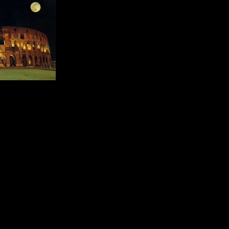
Tieniti agg
i
Made in Italy