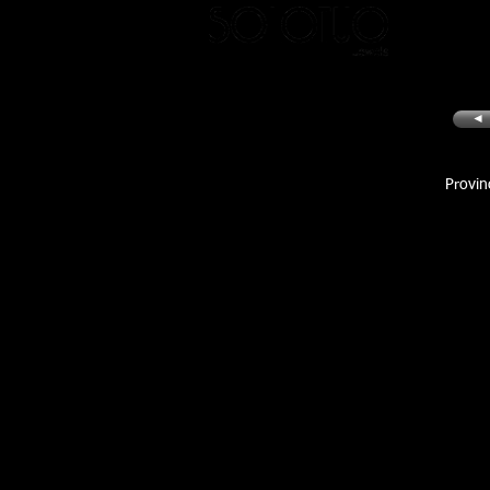
◄
Provinc