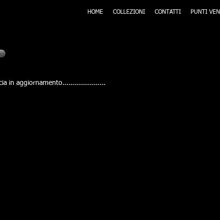
HOME
COLLEZIONI
CONTATTI
PUNTI VEN
Olbia Temp
ia in aggiornamento......................