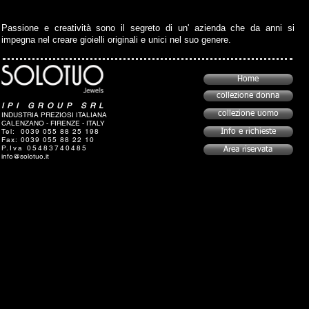
Passione e creatività sono il segreto di un' azienda che da anni si
impegna nel creare gioielli originali e unici nel suo genere.
Home
collezione donna
IPI GROUP SRL
collezione uomo
INDUSTRIA PREZIOSI ITALIANA
CALENZANO - FIRENZE - ITALY
Tel: 0039 055 88 25 198
Info e richieste
Fax: 0039 055 88 22 10
P.Iva 05483740485
Area riservata
info@solotuo.it